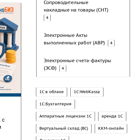
Сопроводительные
накладные на товары (СНТ)
4
Электронные Акты
выполненных работ (АВР)
4
Электронные счета-фактуры
(ЭСФ)
4
1С в облаке
1С:WebKassa
1С:Бухгалтерия
Аппаратные лицензии 1С
аренда 1С
 с
и
Виртуальный склад (ВС)
ККМ-онлайн