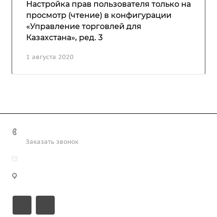
Настройка прав пользователя только на
просмотр (чтение) в конфигурации
«Управление торговлей для
Казахстана», ред. 3
1 августа 2020
+7 (708) 363-72-35
Заказать звонок
info@technobiz.kz
100012, г. Караганда, ул. Ерубаева 20, офис 315