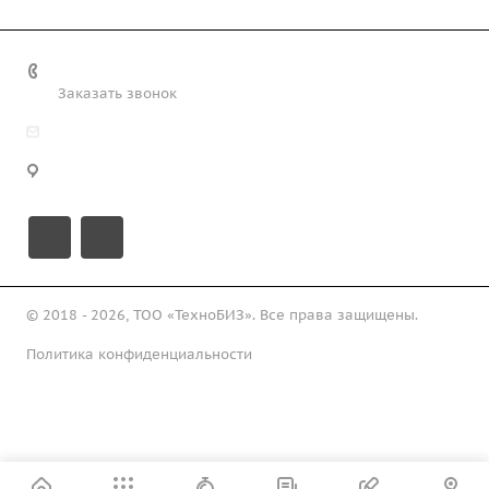
+7 (708) 363-72-35
Заказать звонок
info@technobiz.kz
100012, г. Караганда, ул. Ерубаева 20, офис 315
© 2018 - 2026, ТОО «ТехноБИЗ». Все права защищены.
Политика конфиденциальности
Подписаться на рассылку