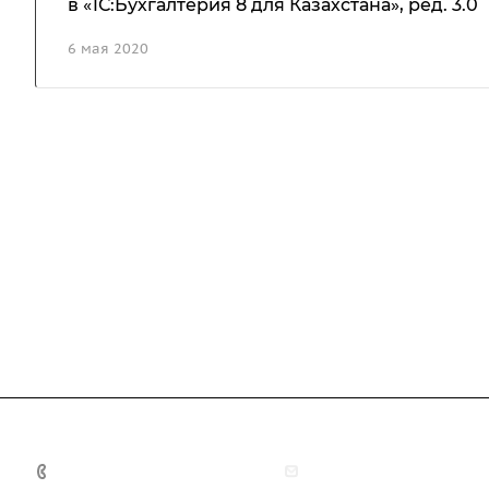
в «1С:Бухгалтерия 8 для Казахстана», ред. 3.0
6 мая 2020
+7 (708) 363-72-35
info@technobiz.kz