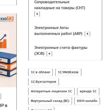
Сопроводительные
накладные на товары (СНТ)
4
Электронные Акты
выполненных работ (АВР)
4
Электронные счета-фактуры
(ЭСФ)
4
1С в облаке
1С:WebKassa
1С:Бухгалтерия
Аппаратные лицензии 1С
аренда 1С
Виртуальный склад (ВС)
ККМ-онлайн
ВР в