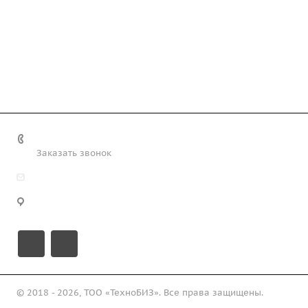
+7 (708) 363-72-35
Заказать звонок
info@technobiz.kz
100012, г. Караганда, ул. Ерубаева 20, офис 315
© 2018 - 2026, ТОО «ТехноБИЗ». Все права защищены.