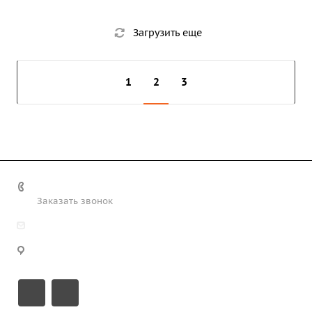
Загрузить еще
1
2
3
+7 (708) 363-72-35
Заказать звонок
info@technobiz.kz
100012, г. Караганда, ул. Ерубаева 20, офис 315