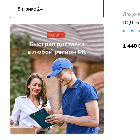
Битрикс 24
Докуме
1С:До
Под з
1 440 