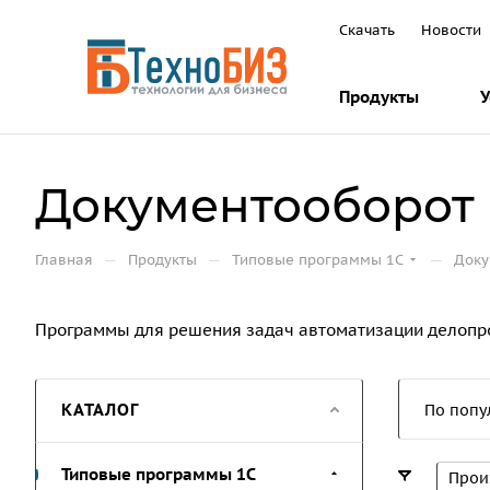
Скачать
Новости
Продукты
У
Документооборот
—
—
—
Главная
Продукты
Типовые программы 1С
Доку
Программы для решения задач автоматизации делопро
КАТАЛОГ
По попу
Типовые программы 1С
Прои