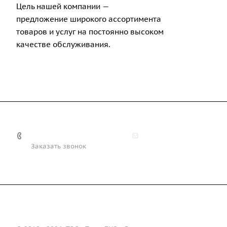
Цель нашей компании —
предложение широкого ассортимента
товаров и услуг на постоянно высоком
качестве обслуживания.
+7 (708) 363-72-35
info@technobiz.kz
Заказать звонок