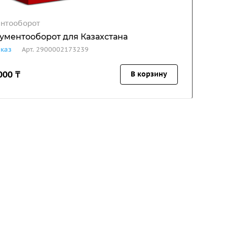
нтооборот
кументооборот для Казахстана
аказ
Арт.
2900002173239
000 ₸
В корзину