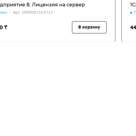
едприятие 8. Лицензия на сервер
1С
аказ
Арт.
2900002163711
0 ₸
44
В корзину