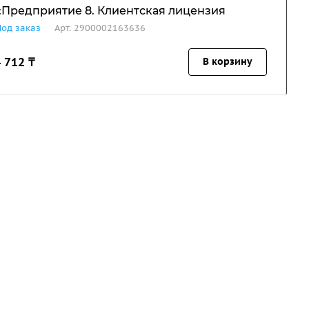
:Предприятие 8. Клиентская лицензия
Под заказ
Арт.
2900002163636
 712 ₸
В корзину