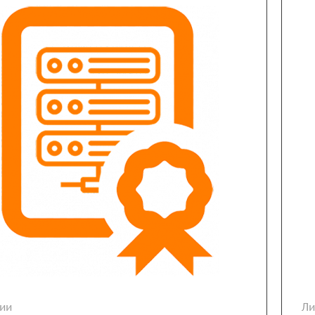
ии
Ли