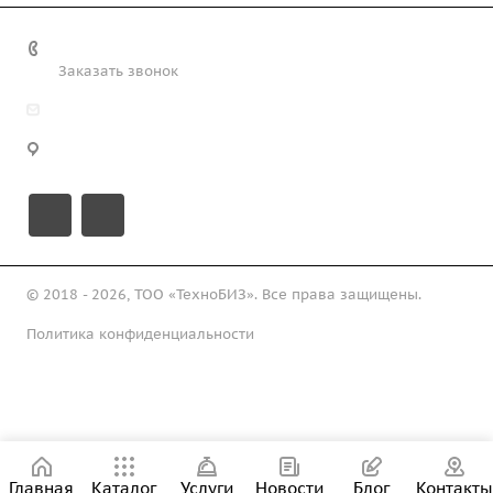
+7 (708) 363-72-35
Заказать звонок
info@technobiz.kz
100012, г. Караганда, ул. Ерубаева 20, офис 315
© 2018 - 2026, ТОО «ТехноБИЗ». Все права защищены.
Политика конфиденциальности
Подписаться на рассылку
Главная
Каталог
Услуги
Новости
Блог
Контакты