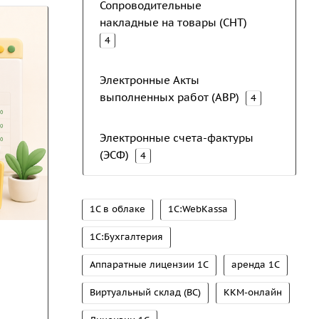
Сопроводительные
накладные на товары (СНТ)
4
Электронные Акты
выполненных работ (АВР)
4
Электронные счета-фактуры
(ЭСФ)
4
1С в облаке
1С:WebKassa
1С:Бухгалтерия
Аппаратные лицензии 1С
аренда 1С
Виртуальный склад (ВС)
ККМ-онлайн