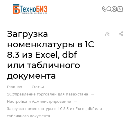
Загрузка
номенклатуры в 1С
8.3 из Excel, dbf
или табличного
документа
—
—
Главная
Статьи
—
1С:Управление торговлей для Казахстана
—
Настройка и Администрирование
Загрузка номенклатуры в 1С 8.3 из Excel, dbf или
табличного документа