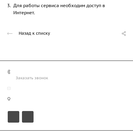
Для работы сервиса необходим доступ в
Интернет.
Назад к списку
+7 (708) 363-72-35
Заказать звонок
info@technobiz.kz
100012, г. Караганда, ул. Ерубаева 20, офис 315