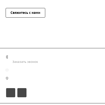
Свяжитесь с нами
+7 (708) 363-72-35
Заказать звонок
info@technobiz.kz
100012, г. Караганда, ул. Ерубаева 20, офис 315