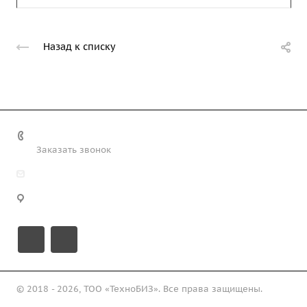
Назад к списку
+7 (708) 363-72-35
Заказать звонок
info@technobiz.kz
100012, г. Караганда, ул. Ерубаева 20, офис 315
© 2018 - 2026, ТОО «ТехноБИЗ». Все права защищены.