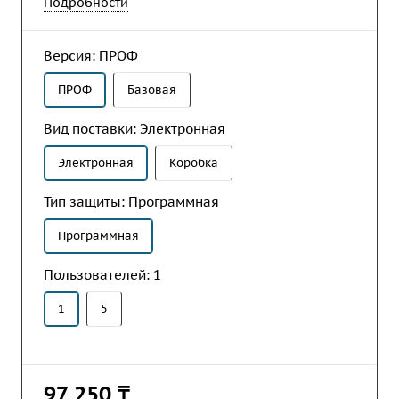
форм обязательной (регламентированной)
Подробности
отчетности в организациях, осуществляющих
любые виды коммерческой деятельности.
Версия:
ПРОФ
ПРОФ
Базовая
Вид поставки:
Электронная
Электронная
Коробка
Тип защиты:
Программная
Программная
Пользователей:
1
1
5
97 250 ₸