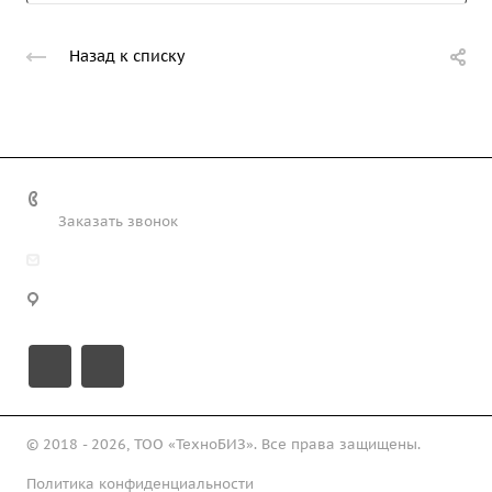
Назад к списку
+7 (708) 363-72-35
Заказать звонок
info@technobiz.kz
100012, г. Караганда, ул. Ерубаева 20, офис 315
© 2018 - 2026, ТОО «ТехноБИЗ». Все права защищены.
Политика конфиденциальности