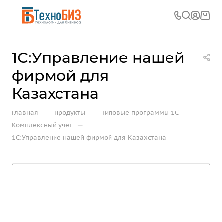
1С:Управление нашей
фирмой для
Казахстана
—
—
—
Главная
Продукты
Типовые программы 1С
—
Комплексный учёт
1С:Управление нашей фирмой для Казахстана