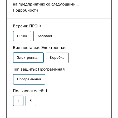
на предприятиях со следующими
направлениями деятельности: производство
Подробности
продукции, оказание услуг (сервис), подрядные
(проектные) работы, торговля.
Версия:
ПРОФ
ПРОФ
Базовая
Вид поставки:
Электронная
Электронная
Коробка
Тип защиты:
Программная
Программная
Пользователей:
1
1
5