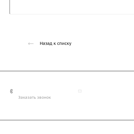
Назад к списку
+7 (708) 363-72-35
info@technobiz.kz
Заказать звонок