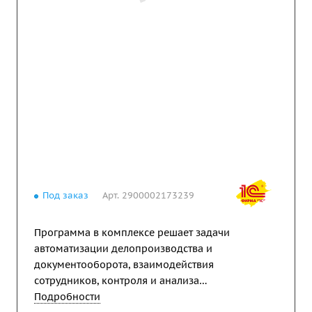
Под заказ
Арт.
2900002173239
Программа в комплексе решает задачи
автоматизации делопроизводства и
документооборота, взаимодействия
сотрудников, контроля и анализа
исполнительской дисциплины. Программа
Подробности