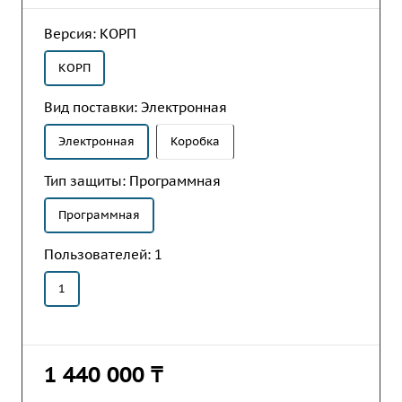
ориентирована на бюджетные учреждения, а
также средние и крупные коммерческие и
Версия:
КОРП
государственные предприятия, холдинги со
сложной организационной структурой и
КОРП
сложным документооборотом.
Вид поставки:
Электронная
Электронная
Коробка
Тип защиты:
Программная
Программная
Пользователей:
1
1
1 440 000 ₸