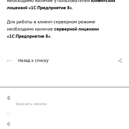
необходимо наличие у пользователей
клиентских
лицензий «1С:Предприятие 8»
.
Для работы в клиент-серверном режиме
необходимо наличие
серверной лицензии
«1С:Предприятие 8»
.
Назад к списку
+7 (708) 363-72-35
Заказать звонок
info@technobiz.kz
100012, г. Караганда, ул. Ерубаева 20, офис 315