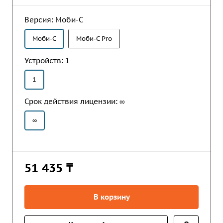
Версия:
Моби-С
Моби-С
Моби-С Pro
Устройств:
1
1
Срок действия лицензии:
∞
∞
51 435 ₸
В корзину