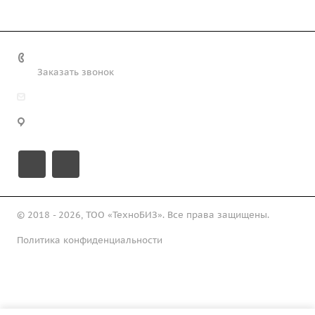
+7 (708) 363-72-35
Заказать звонок
info@technobiz.kz
100012, г. Караганда, ул. Ерубаева 20, офис 315
© 2018 - 2026, ТОО «ТехноБИЗ». Все права защищены.
Политика конфиденциальности
Подписаться на рассылку