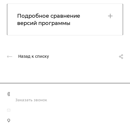
Подробное сравнение
версий программы
Назад к списку
+7 (708) 363-72-35
Заказать звонок
info@technobiz.kz
100012, г. Караганда, ул. Ерубаева 20, офис 315