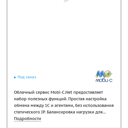
Под заказ
Облачный сервис Mobi-С.Net предоставляет
набор полезных функций. Простая настройка
обмена между 1С и агентами, без использования
статического IP. Балансировка нагрузки для
масштабирования Моби-С. Расчёт доставки
Подробности
заказов и маршрутов посещений агентов.