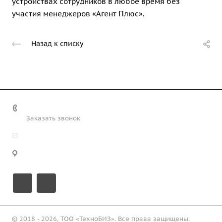
устройствах сотрудников в любое время без
участия менеджеров «Агент Плюс».
Назад к списку
+7 (708) 363-72-35
Заказать звонок
info@technobiz.kz
100012, г. Караганда, ул. Ерубаева 20, офис 315
© 2018 - 2026, ТОО «ТехноБИЗ». Все права защищены.