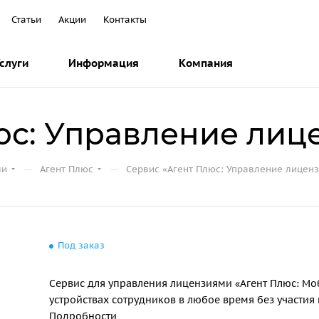
Статьи
Акции
Контакты
слуги
Информация
Компания
юс: Управление лиц
—
—
ли
Агент Плюс
Сервис «Агент Плюс: Управление лицен
Под заказ
Сервис для управления лицензиями «Агент Плюс: Мо
устройствах сотрудников в любое время без участия
Подробности