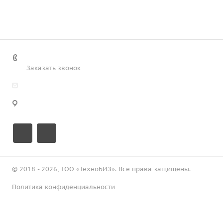
+7 (708) 363-72-35
Заказать звонок
info@technobiz.kz
100012, г. Караганда, ул. Ерубаева 20, офис 315
© 2018 - 2026, ТОО «ТехноБИЗ». Все права защищены.
Политика конфиденциальности
Подписаться на рассылку