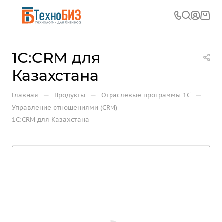
1С:CRM для
Казахстана
—
—
—
Главная
Продукты
Отраслевые программы 1С
—
Управление отношениями (CRM)
1С:CRM для Казахстана