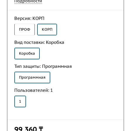
сервисного обслуживания, маркетинга и службы
Подробности
качества компании на всех этапах
взаимодействия с клиентами.
Версия:
КОРП
ПРОФ
КОРП
Вид поставки:
Коробка
Коробка
Тип защиты:
Программная
Программная
Пользователей:
1
1
99 360 ₸