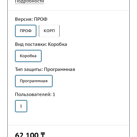
сервисного обслуживания, маркетинга и службы
Подробности
качества компании на всех этапах
взаимодействия с клиентами.
Версия:
ПРОФ
ПРОФ
КОРП
Вид поставки:
Коробка
Коробка
Тип защиты:
Программная
Программная
Пользователей:
1
1
62 100 ₸