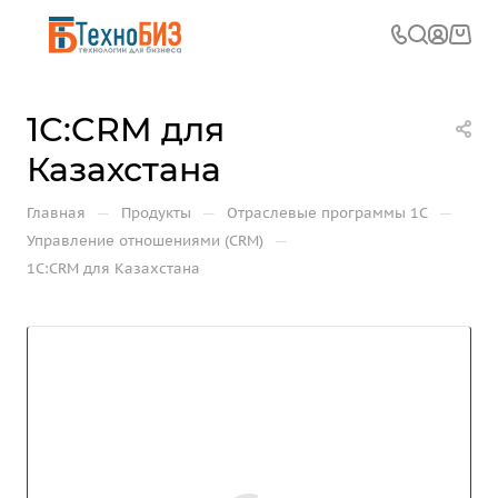
1С:CRM для
Казахстана
—
—
—
Главная
Продукты
Отраслевые программы 1С
—
Управление отношениями (CRM)
1С:CRM для Казахстана