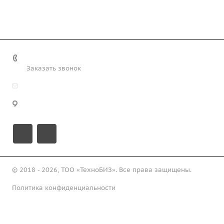
+7 (708) 363-72-35
Заказать звонок
info@technobiz.kz
100012, г. Караганда, ул. Ерубаева 20, офис 315
© 2018 - 2026, ТОО «ТехноБИЗ». Все права защищены.
Политика конфиденциальности
Подписаться на рассылку