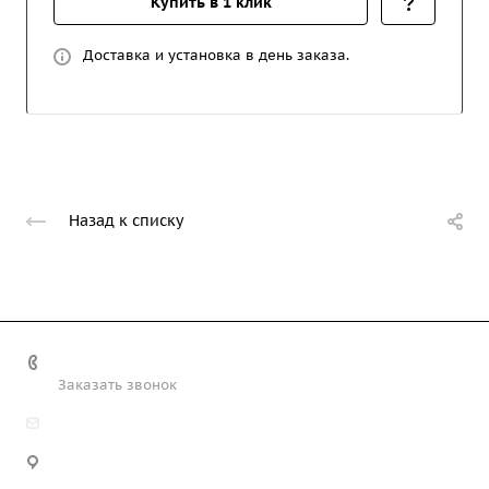
Купить в 1 клик
Доставка и установка в день заказа.
Назад к списку
+7 (708) 363-72-35
Заказать звонок
info@technobiz.kz
100012, г. Караганда, ул. Ерубаева 20, офис 315