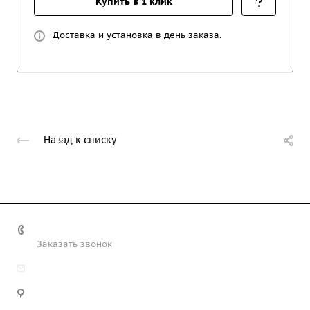
Купить в 1 клик
Доставка и установка в день заказа.
Назад к списку
+7 (708) 363-72-35
Заказать звонок
info@technobiz.kz
100012, г. Караганда, ул. Ерубаева 20, офис 315