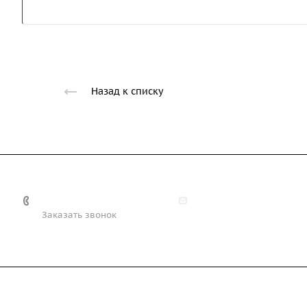
Назад к списку
+7 (708) 363-72-35
info@technobiz.kz
Заказать звонок