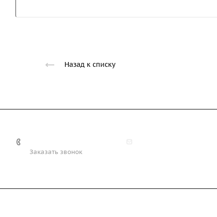
Назад к списку
+7 (708) 363-72-35
info@technobiz.kz
Заказать звонок