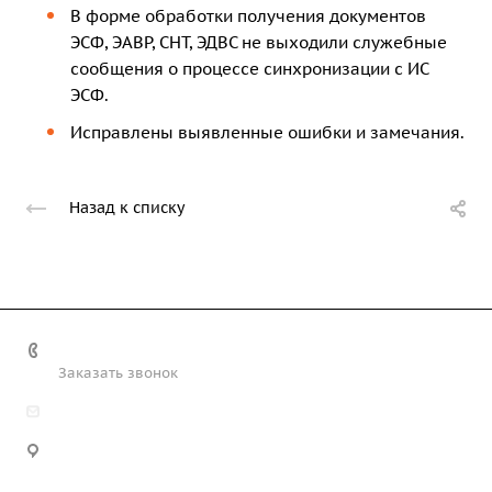
В форме обработки получения документов
ЭСФ, ЭАВР, СНТ, ЭДВС не выходили служебные
сообщения о процессе синхронизации с ИС
ЭСФ.
Исправлены выявленные ошибки и замечания.
Назад к списку
+7 (708) 363-72-35
Заказать звонок
info@technobiz.kz
100012, г. Караганда, ул. Ерубаева 20, офис 315