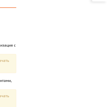
изация с
ачать
нтами,
ачать