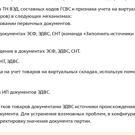
ТН ВЭД, составных кодов ГСВС и признака учета на вирту
оров) в следующих механизмах:
новании первичных документов.
окументах ЭСФ, ЭДВС, СНТ (команда «Заполнить источники
ения в документах ЭСФ, ЭДВС, СНТ.
Т, ЭДВС.
да на учет товаров на виртуальных складах, используя пом
 ИП документов ЭДВС.
атков товаров документами ЭДВС источники происхождения
кумента. Для устранения возможных проблем, в конфигур
ектировку значения документа партии.