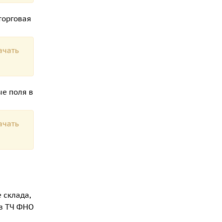
торговая
ачать
ые поля в
ачать
.
 склада,
из ТЧ ФНО