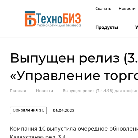
Скачать
Новости
Продукты
У
Выпущен релиз (3.
«Управление торго
—
—
Главная
Новости
Выпущен релиз (3.4.4.98) для конфи
Обновления 1С
06.04.2022
Компания 1С выпустила очередное обновлени
Казахстана» ред. 3.4