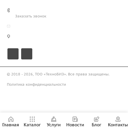
+7 (708) 363-72-35
Заказать звонок
info@technobiz.kz
100012, г. Караганда, ул. Ерубаева 20, офис 315
© 2018 - 2026, ТОО «ТехноБИЗ». Все права защищены.
Политика конфиденциальности
Подписаться на рассылку
Главная
Каталог
Услуги
Новости
Блог
Контакты