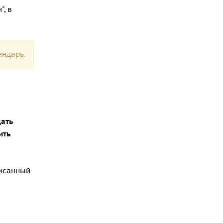
, в
ендарь.
ать
ить
писанный