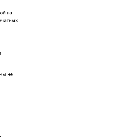
ой на
ечатных
в
емы не
и