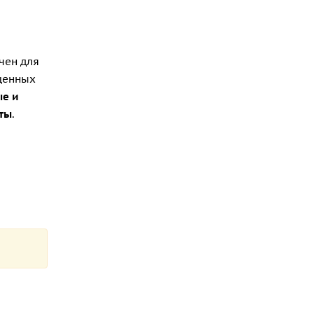
чен для
ущенных
е и
ты
.