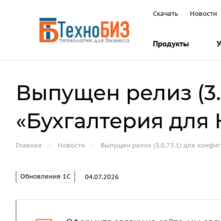
Скачать
Новости
Продукты
У
Выпущен релиз (3.
«Бухгалтерия для К
—
—
Главная
Новости
Выпущен релиз (3.0.73.1) для конфи
Обновления 1С
04.07.2026