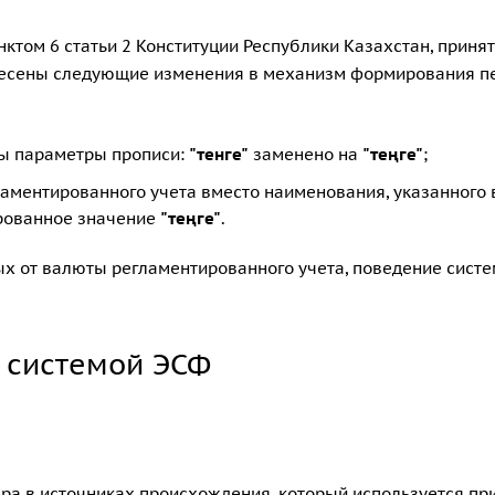
ктом 6 статьи 2 Конституции Республики Казахстан, принят
внесены следующие изменения в механизм формирования п
ны параметры прописи:
"тенге"
заменено на
"теңге"
;
аментированного учета вместо наименования, указанного 
ированное значение
"теңге"
.
х от валюты регламентированного учета, поведение сист
 системой ЭСФ
ра в источниках происхождения, который используется пр