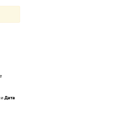
е
и
Дата