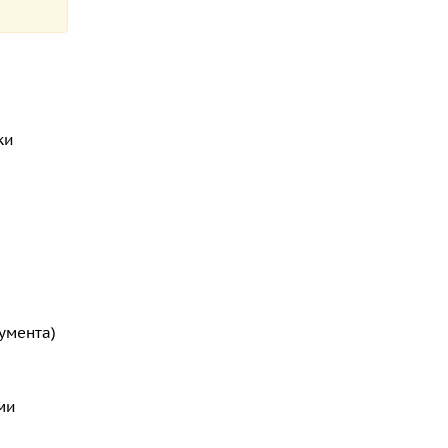
ки
умента)
ми