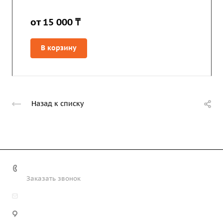
от 15 000 ₸
В корзину
Назад к списку
+7 (708) 363-72-35
Заказать звонок
info@technobiz.kz
100012, г. Караганда, ул. Ерубаева 20, офис 315