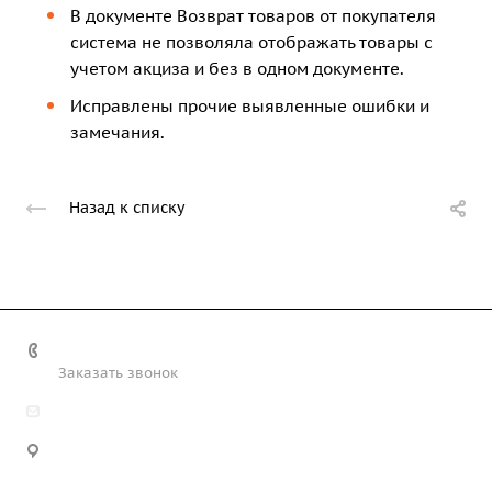
В документе Возврат товаров от покупателя
система не позволяла отображать товары с
учетом акциза и без в одном документе.
Исправлены прочие выявленные ошибки и
замечания.
Назад к списку
+7 (708) 363-72-35
Заказать звонок
info@technobiz.kz
100012, г. Караганда, ул. Ерубаева 20, офис 315