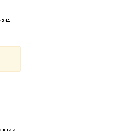
 вид
ности и