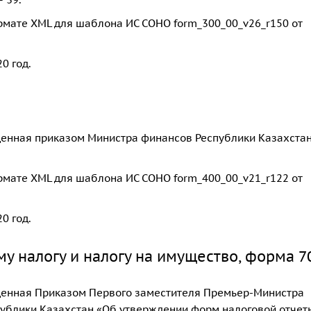
рмате XML для шаблона ИС СОНО form_300_00_v26_r150 от
0 год.
енная приказом Министра финансов Республики Казахстан
рмате XML для шаблона ИС СОНО form_400_00_v21_r122 от
0 год.
у налогу и налогу на имущество, форма 7
денная Приказом Первого заместителя Премьер-Министра
ублики Казахстан «Об утверждении форм налоговой отчет