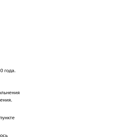
0 года.
ольнения
ения.
 пункте
лось