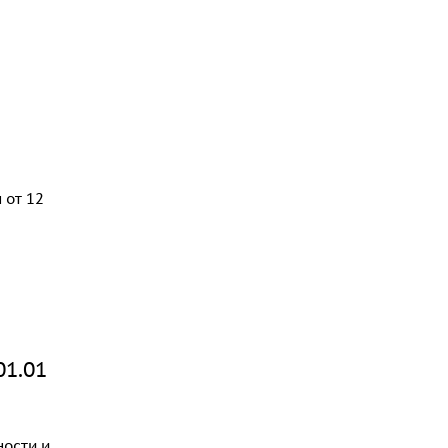
 от 12
01.01
ности и