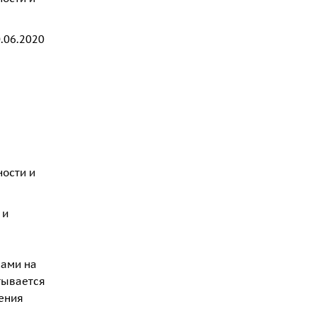
.06.2020
ности и
 и
сами на
тывается
ения