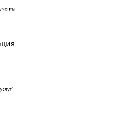
кументы
ация
услуг"