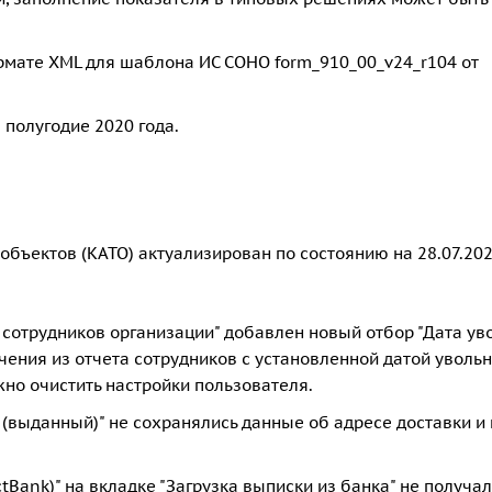
рмате XML для шаблона ИС СОНО form_910_00_v24_r104 от
 полугодие 2020 года.
ъектов (КАТО) актуализирован по состоянию на 28.07.202
 сотрудников организации" добавлен новый отбор "Дата ув
чения из отчета сотрудников с установленной датой увольн
жно очистить настройки пользователя.
а (выданный)" не сохранялись данные об адресе доставки и
tBank)" на вкладке "Загрузка выписки из банка" не получа