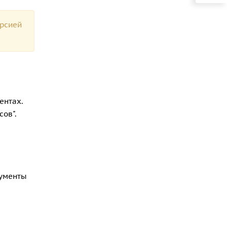
ерсией
ентах.
сов".
кументы