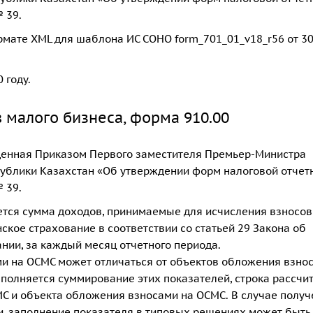
 39.
мате XML для шаблона ИС СОНО form_701_01_v18_r56 от 30
 году.
 малого бизнеса, форма 910.00
денная Приказом Первого заместителя Премьер-Министра
ублики Казахстан «Об утверждении форм налоговой отчет
 39.
вается сумма доходов, принимаемые для исчисления взносов
кое страхование в соответствии со статьей 29 Закона об
ии, за каждый месяц отчетного периода.
ями на ОСМС может отличаться от объектов обложения взно
полняется суммирование этих показателей, строка рассчи
С и объекта обложения взносами на ОСМС. В случае получ
и, заполнение показателя в типовых решениях может быть