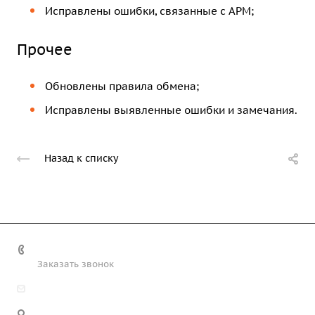
Исправлены ошибки, связанные с АРМ;
Прочее
Обновлены правила обмена;
Исправлены выявленные ошибки и замечания.
Назад к списку
+7 (708) 363-72-35
Заказать звонок
info@technobiz.kz
100012, г. Караганда, ул. Ерубаева 20, офис 315