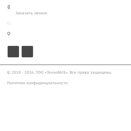
+7 (708) 363-72-35
Заказать звонок
info@technobiz.kz
100012, г. Караганда, ул. Ерубаева 20, офис 315
© 2018 - 2026, ТОО «ТехноБИЗ». Все права защищены.
Политика конфиденциальности
Подписаться на рассылку