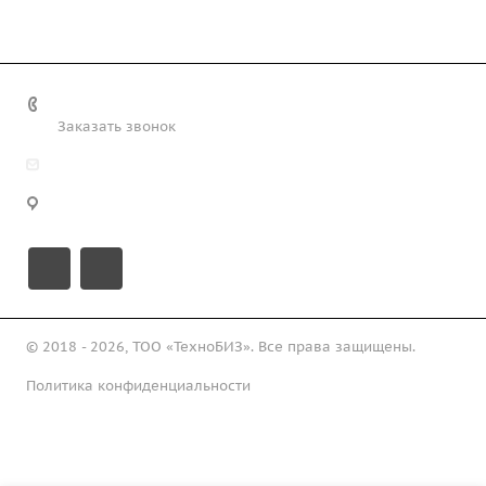
+7 (708) 363-72-35
Заказать звонок
info@technobiz.kz
100012, г. Караганда, ул. Ерубаева 20, офис 315
© 2018 - 2026, ТОО «ТехноБИЗ». Все права защищены.
Политика конфиденциальности
Подписаться на рассылку