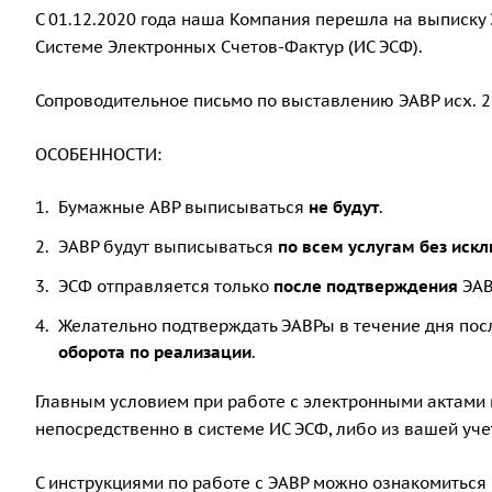
С 01.12.2020 года наша Компания перешла на выписк
Системе Электронных Счетов-Фактур (
ИС ЭСФ
).
Сопроводительное письмо по выставлению ЭАВР исх. 2 о
ОСОБЕННОСТИ:
Бумажные АВР выписываться
не будут
.
ЭАВР будут выписываться
по всем услугам без иск
ЭСФ отправляется только
после подтверждения
ЭАВ
Желательно подтверждать ЭАВРы в течение дня посл
оборота по реализации
.
Главным условием при работе с электронными актами
непосредственно в системе
ИС ЭСФ
, либо из вашей
уче
С инструкциями по работе с ЭАВР можно ознакомиться