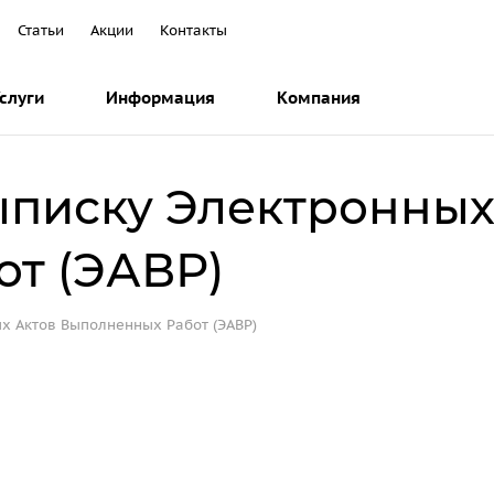
Статьи
Акции
Контакты
слуги
Информация
Компания
писку Электронных
т (ЭАВР)
х Актов Выполненных Работ (ЭАВР)