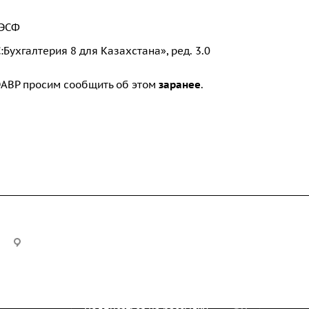
 ЭСФ
Бухгалтерия 8 для Казахстана», ред. 3.0
ЭАВР просим сообщить об этом
заранее
.
100012, г. Караганда, ул. Ерубаева 20, офис 315