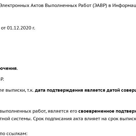
у Электронных Актов Выполненных Работ (ЭАВР) в Информа
т 01.12.2020 г.
лючения
.
Р.
е выписки, т.к.
дата подтверждения является датой сове
 выполненных работ, является его
своевременное подтвер
тной системы
. Срок подписания акта влияет на срок выпис
 по ссылкам: