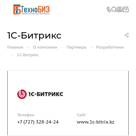
1C-Битрикс
—
—
—
Главная
О компании
Партнеры
Разработчики
—
1C-Битрикс
Телефон
Сайт
+7 (727) 328-24-24
www.1c-bitrix.kz