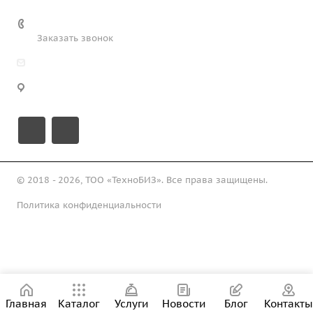
+7 (708) 363-72-35
Заказать звонок
info@technobiz.kz
100012, г. Караганда, ул. Ерубаева 20, офис 315
© 2018 - 2026, ТОО «ТехноБИЗ». Все права защищены.
Политика конфиденциальности
Подписаться на рассылку
Главная
Каталог
Услуги
Новости
Блог
Контакты